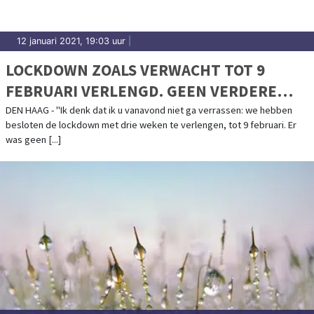
12 januari 2021, 19:03 uur
|
LOCKDOWN ZOALS VERWACHT TOT 9
FEBRUARI VERLENGD. GEEN VERDERE
AANSCHERPINGEN
DEN HAAG - "Ik denk dat ik u vanavond niet ga verrassen: we hebben
besloten de lockdown met drie weken te verlengen, tot 9 februari. Er
was geen [...]