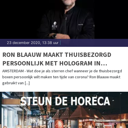
23 december 2020, 13:38 uur
|
RON BLAAUW MAAKT THUISBEZORGD
PERSOONLIJK MET HOLOGRAM IN
AUGMENTED REALITY
AMSTERDAM - Wat doe je als sterren chef wanneer je de thuisbezorgd
boxen persoonlijk wilt maken ten tijde van corona? Ron Blaauw maakt
gebruikt van [...]