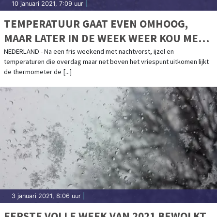
10 januari 2021, 7:09 uur
|
TEMPERATUUR GAAT EVEN OMHOOG,
MAAR LATER IN DE WEEK WEER KOU MET
WINTERSE NEERSLAG
NEDERLAND - Na een fris weekend met nachtvorst, ijzel en
temperaturen die overdag maar net boven het vriespunt uitkomen lijkt
de thermometer de [...]
3 januari 2021, 8:06 uur
|
EERSTE VOLLE WEEK VAN 2021 BEWOLKT