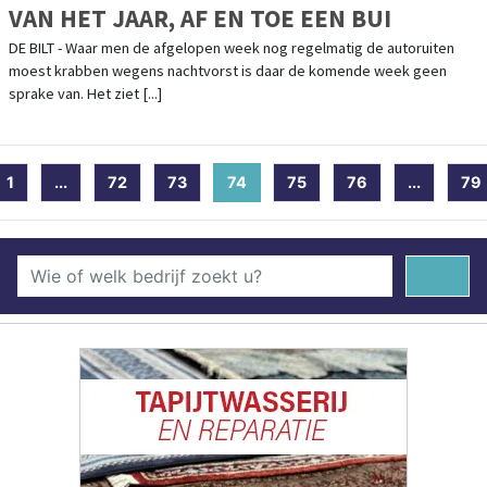
VAN HET JAAR, AF EN TOE EEN BUI
DE BILT - Waar men de afgelopen week nog regelmatig de autoruiten
moest krabben wegens nachtvorst is daar de komende week geen
sprake van. Het ziet [...]
1
...
72
73
74
(current)
75
76
...
79