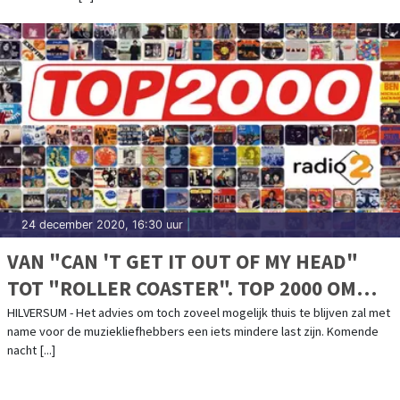
24 december 2020, 16:30 uur
|
VAN "CAN 'T GET IT OUT OF MY HEAD"
TOT "ROLLER COASTER". TOP 2000 OM
MIDDERNACHT VAN START
HILVERSUM - Het advies om toch zoveel mogelijk thuis te blijven zal met
name voor de muziekliefhebbers een iets mindere last zijn. Komende
nacht [...]