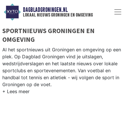
DAGBLADGRONINGEN.NL
lokaal nieuws groningen en omgeving
SPORTNIEUWS GRONINGEN EN
OMGEVING
Al het sportnieuws uit Groningen en omgeving op een
plek. Op Dagblad Groningen vind je uitslagen,
wedstrijdverslagen en het laatste nieuws over lokale
sportclubs en sportevenementen. Van voetbal en
handbal tot tennis en atletiek - wij volgen de sport in
Groningen op de voet.
LOKALE SPORT GRONINGEN
Van FC Groningen en Be Quick 1887 tot roeien op de
Drentsche Aa en atletiek bij Groningen Atletiek —
Groningen heeft een levendige sportsamenleving. Blijf
op de hoogte van alle sportieve uitslagen en prestaties