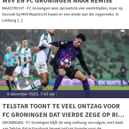
MVV EN FC GRONINGEN NAAR REMISE
MAASTRICHT - FC Groningen won zijn laatste vier wedstrijden, maar op
bezoek bij MVV Maastricht kwam er een einde aan die zegereeks. In
Limburg [...]
9 december 2023, 7:43 uur
|
TELSTAR TOONT TE VEEL ONTZAG VOOR
FC GRONINGEN DAT VIERDE ZEGE OP RIJ
BOEKT
GRONINGEN - FC Groningen blijft de weg omhoog vervolgen, met dank
aan Telstar dat in Euroborg teveel ontzag toonde voor de