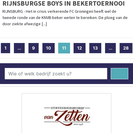
RIJNSBURGSE BOYS IN BEKERTOERNOOI
RIJNSBURG - Het in crisis verkerende FC Groningen heeft wel de
tweede ronde van de KNVB-beker weten te bereiken. De ploeg van de
door ziekte afwezige [...]
1
...
9
10
11
(current)
12
13
...
28