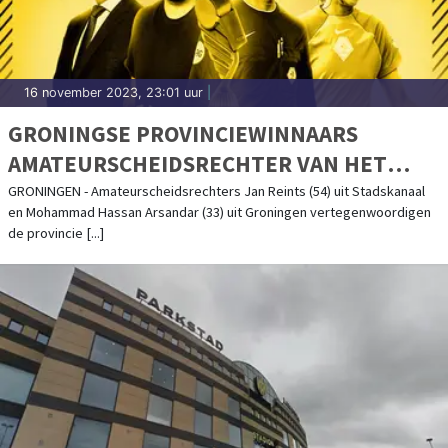
16 november 2023, 23:01 uur
|
GRONINGSE PROVINCIEWINNAARS
AMATEURSCHEIDSRECHTER VAN HET
JAAR-VERKIEZING BEKEND
GRONINGEN - Amateurscheidsrechters Jan Reints (54) uit Stadskanaal
en Mohammad Hassan Arsandar (33) uit Groningen vertegenwoordigen
de provincie [...]