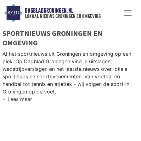
DAGBLADGRONINGEN.NL
lokaal nieuws groningen en omgeving
SPORTNIEUWS GRONINGEN EN
OMGEVING
Al het sportnieuws uit Groningen en omgeving op een
plek. Op Dagblad Groningen vind je uitslagen,
wedstrijdverslagen en het laatste nieuws over lokale
sportclubs en sportevenementen. Van voetbal en
handbal tot tennis en atletiek - wij volgen de sport in
Groningen op de voet.
LOKALE SPORT GRONINGEN
Van FC Groningen en Be Quick 1887 tot roeien op de
Drentsche Aa en atletiek bij Groningen Atletiek —
Groningen heeft een levendige sportsamenleving. Blijf
op de hoogte van alle sportieve uitslagen en prestaties