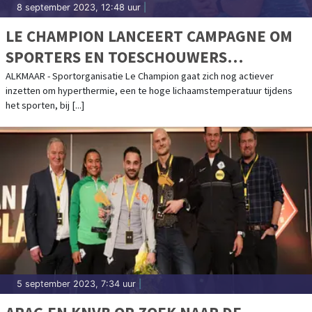
8 september 2023, 12:48 uur
|
LE CHAMPION LANCEERT CAMPAGNE OM
SPORTERS EN TOESCHOUWERS
BEKENDER TE MAKEN MET
ALKMAAR - Sportorganisatie Le Champion gaat zich nog actiever
inzetten om hyperthermie, een te hoge lichaamstemperatuur tijdens
HYPERTHERMIE
het sporten, bij [...]
5 september 2023, 7:34 uur
|