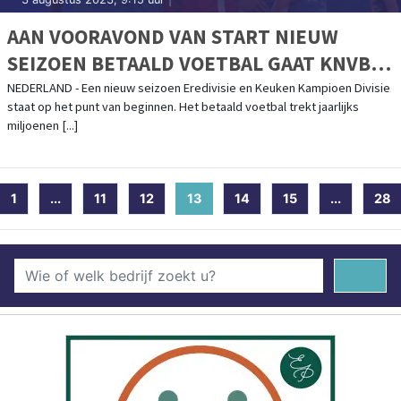
AAN VOORAVOND VAN START NIEUW
SEIZOEN BETAALD VOETBAL GAAT KNVB
VOOR GASTVRIJ EN VEILIG VOETBAL
NEDERLAND - Een nieuw seizoen Eredivisie en Keuken Kampioen Divisie
staat op het punt van beginnen. Het betaald voetbal trekt jaarlijks
miljoenen [...]
1
...
11
12
13
(current)
14
15
...
28