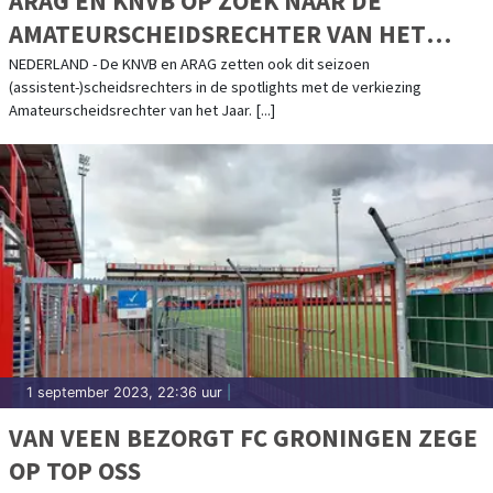
ARAG EN KNVB OP ZOEK NAAR DE
AMATEURSCHEIDSRECHTER VAN HET
JAAR
NEDERLAND - De KNVB en ARAG zetten ook dit seizoen
(assistent-)scheidsrechters in de spotlights met de verkiezing
Amateurscheidsrechter van het Jaar. [...]
1 september 2023, 22:36 uur
|
VAN VEEN BEZORGT FC GRONINGEN ZEGE
OP TOP OSS