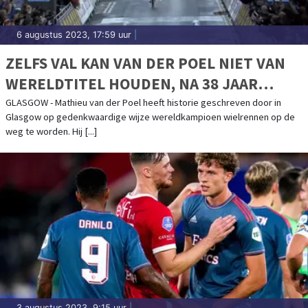
6 augustus 2023, 17:59 uur
|
ZELFS VAL KAN VAN DER POEL NIET VAN
WERELDTITEL HOUDEN, NA 38 JAAR
EINDELIJK OPVOLGER VOOR ZOETEMELK
GLASGOW - Mathieu van der Poel heeft historie geschreven door in
Glasgow op gedenkwaardige wijze wereldkampioen wielrennen op de
weg te worden. Hij [...]
3 augustus 2023, 9:15 uur
|