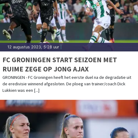
12 augustus 2023, 5:28 uur
|
FC GRONINGEN START SEIZOEN MET
RUIME ZEGE OP JONG AJAX
GRONINGEN - FC Groningen heeft het eerste duel na de degradatie uit
de eredivisie winnend afgesloten. De ploeg van trainer/coach Dick
Lukkien was een [...]