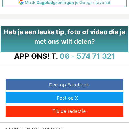
Maak
Dagbladgroningen
je Google-favoriet
Heb je een leuke tip, foto of video die je
met ons wilt delen?
APP ONS!
T.
06 - 574 71 321
Deel op Facebook
Post op X
Tip de redactie