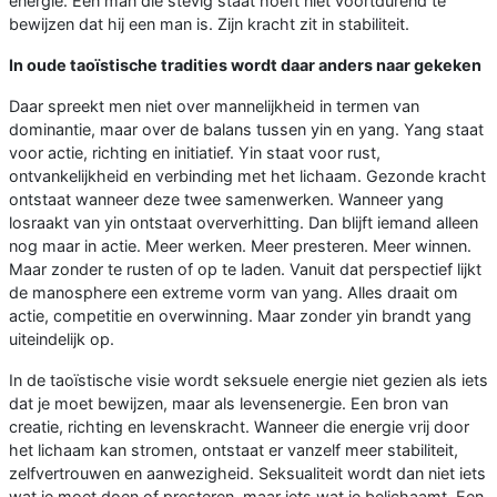
energie. Een man die stevig staat hoeft niet voortdurend te
bewijzen dat hij een man is. Zijn kracht zit in stabiliteit.
In oude taoïstische tradities wordt daar anders naar gekeken
Daar spreekt men niet over mannelijkheid in termen van
dominantie, maar over de balans tussen yin en yang. Yang staat
voor actie, richting en initiatief. Yin staat voor rust,
ontvankelijkheid en verbinding met het lichaam. Gezonde kracht
ontstaat wanneer deze twee samenwerken. Wanneer yang
losraakt van yin ontstaat oververhitting. Dan blijft iemand alleen
nog maar in actie. Meer werken. Meer presteren. Meer winnen.
Maar zonder te rusten of op te laden. Vanuit dat perspectief lijkt
de manosphere een extreme vorm van yang. Alles draait om
actie, competitie en overwinning. Maar zonder yin brandt yang
uiteindelijk op.
In de taoïstische visie wordt seksuele energie niet gezien als iets
dat je moet bewijzen, maar als levensenergie. Een bron van
creatie, richting en levenskracht. Wanneer die energie vrij door
het lichaam kan stromen, ontstaat er vanzelf meer stabiliteit,
zelfvertrouwen en aanwezigheid. Seksualiteit wordt dan niet iets
wat je moet doen of presteren, maar iets wat je belichaamt. Een