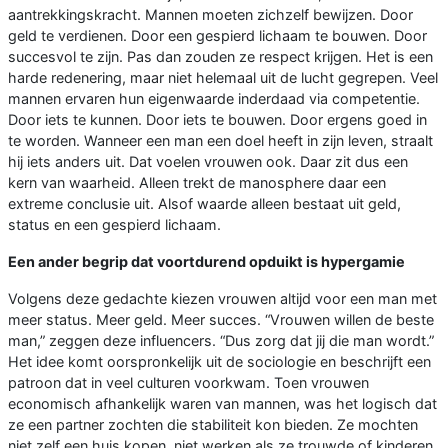
aantrekkingskracht. Mannen moeten zichzelf bewijzen. Door
geld te verdienen. Door een gespierd lichaam te bouwen. Door
succesvol te zijn. Pas dan zouden ze respect krijgen. Het is een
harde redenering, maar niet helemaal uit de lucht gegrepen. Veel
mannen ervaren hun eigenwaarde inderdaad via competentie.
Door iets te kunnen. Door iets te bouwen. Door ergens goed in
te worden. Wanneer een man een doel heeft in zijn leven, straalt
hij iets anders uit. Dat voelen vrouwen ook. Daar zit dus een
kern van waarheid. Alleen trekt de manosphere daar een
extreme conclusie uit. Alsof waarde alleen bestaat uit geld,
status en een gespierd lichaam.
Een ander begrip dat voortdurend opduikt is hypergamie
Volgens deze gedachte kiezen vrouwen altijd voor een man met
meer status. Meer geld. Meer succes. “Vrouwen willen de beste
man,” zeggen deze influencers. “Dus zorg dat jij die man wordt.”
Het idee komt oorspronkelijk uit de sociologie en beschrijft een
patroon dat in veel culturen voorkwam. Toen vrouwen
economisch afhankelijk waren van mannen, was het logisch dat
ze een partner zochten die stabiliteit kon bieden. Ze mochten
niet zelf een huis kopen, niet werken als ze trouwde of kinderen