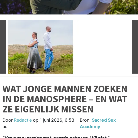
Vorige
V
WAT JONGE MANNEN ZOEKEN
IN DE MANOSPHERE – EN WAT
ZE EIGENLIJK MISSEN
Door
Redactie
op
1 juni 2026, 6:53
Bron:
Sacred Sex
uur
Academy
“Vrouwen worden met waarde geboren. Wij niet.”